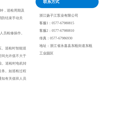
联系方式
分钟，巡检周期及
浙江扬子江泵业有限公司
消防结束手动关
客服1：0577-67980815
客服2：0577-67980810
人员检修操作。
传真：0577-67986930
地址：浙江省永嘉县东瓯街道东瓯
压。巡检时智能巡
工业园区
时间允许值不大于
检。巡检时电机转
任务。如巡检过程
通知有关值班人员