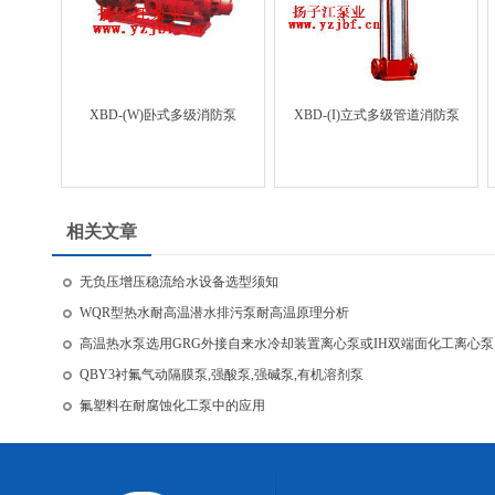
XBD-(W)卧式多级消防泵
XBD-(I)立式多级管道消防泵
相关文章
无负压增压稳流给水设备选型须知
WQR型热水耐高温潜水排污泵耐高温原理分析
高温热水泵选用GRG外接自来水冷却装置离心泵或IH双端面化工离心泵
QBY3衬氟气动隔膜泵,强酸泵,强碱泵,有机溶剂泵
氟塑料在耐腐蚀化工泵中的应用