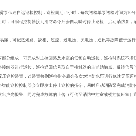
雾泵低速自运巡检控制，巡检周期24小时，每次巡检单泵巡检时间为10
生时，可编程控制器接到消防命令后会自动瞬时停止巡检，启动消防泵，
晰易懂，可记忆短路、缺相、过流、过电压、欠电压，通讯等故障便于运行
两部分组成，可完成对主控回路及水泵的低频自动巡检，巡检时系统不增
路接触器进行巡检，巡检返回信号取自于接触器的主辅助触点。反馈信号
至无压巡检装置，该装置接到巡检指令后会依次对消防水泵进行低速无压巡
令智能巡检控制器会立即发出停止巡检的指令，瞬时启动消防泵完成消防
发出声光报警。同时完成故障的上传（可传至消防中控室或楼控值班室）